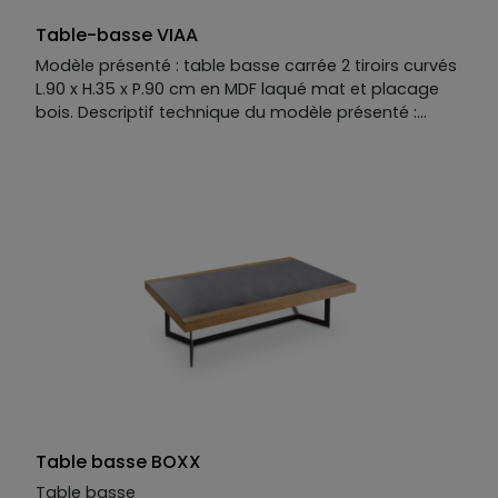
Table-basse VIAA
Modèle présenté : table basse carrée 2 tiroirs curvés
L.90 x H.35 x P.90 cm en MDF laqué mat et placage
bois. Descriptif technique du modèle présenté :
Piètement : MDF placage bois. Structure et plateau :
MDF laqué mat. Façades curvées : MDF placage bois.
Structure disponible en MDF placage bois, laqué mat
ou mat option perlé ou brillant. Plateau disponible
avec option placage céramique ou verre. Façades
disponibles en MDF placage bois, laqué mat ou mat
option perlé ou brillant. Finition métallisée en option.
Piètement disponible en MDF placage bois, laqué
mat, fer coloré, inox ou inox brossé. Façades lisses
ou curvées. Existe aussi en table basse rectangulaire
L.120 x H.35 x P.80 cm.
Table basse BOXX
Table basse