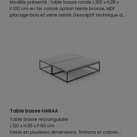
Modèle présenté : table basse ronde L.100 x H.28 x
P.100 cm en fer coloré option teinte bronze, MDF
placage bois et verre teinté. Descriptif technique du
modèle présenté : Piètement : fer coloré option
teinte bronze. Plateaux : MDF placage bois et verre
teinté. Plateaux disponibles en MDF placage bois,
laqué mat ou mat option perlé ou brillant, option
placage céramique ou verre. Finition métallisée en
option.
Table basse HARAA
Table basse rectangulaire
L.120 x H.30 x P.60 cm
Existe en plusieurs dimensions, finitions et coloris.