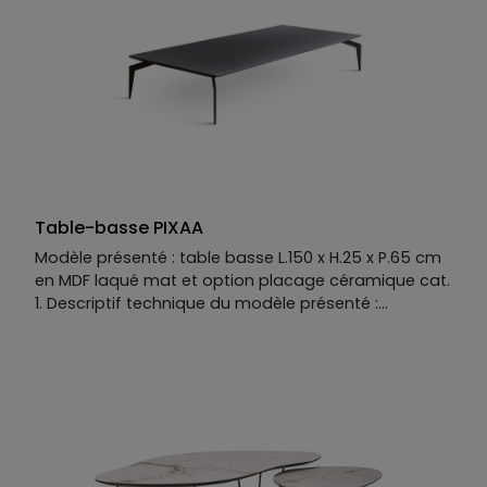
option perlé ou brillant, option placage céramique
ou verre. Existe aussi en table basse fixe L.130 x H.25 x
P.80 cm, table basse fixe ou à plateau élevable L.100
x H.25 x P.80 cm.
Table-basse PIXAA
Modèle présenté : table basse L.150 x H.25 x P.65 cm
en MDF laqué mat et option placage céramique cat.
1. Descriptif technique du modèle présenté :
Piètement : fer coloré. Plateau : MDF laqué mat et
option placage céramique cat. 1. Plateau disponible
en MDF placage bois, laqué mat ou mat option perlé
ou brillant, option placage céramique ou verre.
Finition métallisée en option. Piètement disponible
en fer coloré, inox ou inox brossé. Existe aussi en
plateau L.85 x P.85 cm, L.100 x P.100 cm, L.120 x P.80
cm, L.150 x P.65 cm, piètement en H.25 cm, H.35 cm.