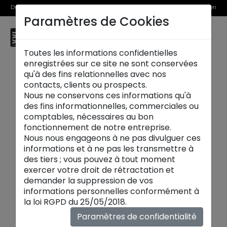
Du 1er au 31 août, découvrez >> nos Offres Spéciales et l’Offre Reprise en
Paramètres de Cookies
magasin
☰
Saint-Priest
Toutes les informations confidentielles
enregistrées sur ce site ne sont conservées
qu'à des fins relationnelles avec nos
contacts, clients ou prospects.
Nous ne conservons ces informations qu'à
des fins informationnelles, commerciales ou
comptables, nécessaires au bon
fonctionnement de notre entreprise.
Nous nous engageons à ne pas divulguer ces
informations et à ne pas les transmettre à
des tiers ; vous pouvez à tout moment
exercer votre droit de rétractation et
demander la suppression de vos
informations personnelles conformément à
Tables basses:
la loi RGPD du 25/05/2018.
Plongez dans l'univers de nos
tables basses
Paramètres de confidentialité
design et contemporaines
, où chaque pièce est