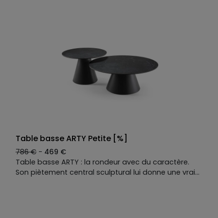
effet marbre allie élégance et praticité. Une pièce
qui affirme le salon avec style, tout en offrant
l’entretien facile du quotidien. Le meilleur des deux
mondes, résumé en une table.Table basse
contemporaine et bout de canapé ARTY.
Table basse ARTY Petite [%]
786 €
-
469 €
Table basse ARTY : la rondeur avec du caractère.
Son piètement central sculptural lui donne une vraie
présence, tandis que son plateau en céramique
effet marbre allie élégance et praticité. Une pièce
qui affirme le salon avec style, tout en offrant
l’entretien facile du quotidien. Le meilleur des deux