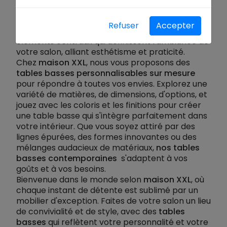
une expression unique de style et de
fonctionnalité.
Nos tables basses
sont bien plus
Refuser
Accepter
que des
meubles d'appoint
: elles sont des
éléments centraux qui définissent l'ambiance de
votre salon, alliant esthétisme et praticité.
Chez
maison XXL
, nous vous proposons des
tables basses personnalisables sur mesure
pour répondre à toutes vos envies. Explorez une
variété de matières, de dimensions, d'options, et
jouez avec les coloris et les finitions pour créer
une table basse qui s'intègre parfaitement dans
votre intérieur. Que vous soyez attiré par des
lignes épurées, des formes innovantes ou des
mélanges audacieux de matériaux,
nos tables
basses contemporaines
s'adaptent à vos
goûts et à vos besoins.
Bienvenue dans le monde selon
maison XXL
, où
chaque instant de détente est sublimé par un
mobilier d'exception. Faites de votre salon un lieu
de convivialité et de style, avec des
tables
basses
qui reflètent votre personnalité et votre