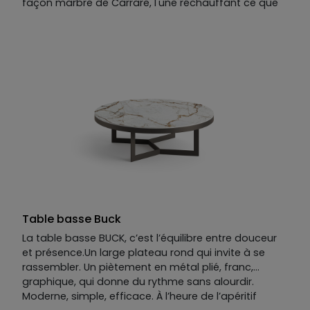
façon marbre de Carrare, l'une réchauffant ce que
l'autre minéralise.
On y lit la Riviera : ses falaises rocheuses et veinées,
et ces pins qui s'y accrochent contre toute attente,
déployant une ombre douce sur la roche.
La table basse ALMADAA joue le contraste et
l'évidence à la fois.
Table basse Buck
La table basse BUCK, c’est l’équilibre entre douceur
et présence.Un large plateau rond qui invite à se
rassembler. Un piètement en métal plié, franc,
graphique, qui donne du rythme sans alourdir.
Moderne, simple, efficace. À l’heure de l’apéritif