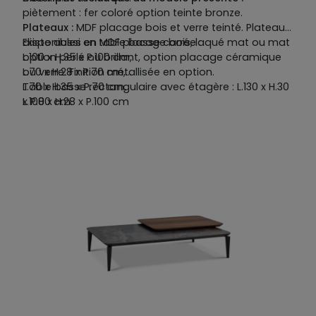
piètement : fer coloré option teinte bronze.
Plateaux :
MDF placage bois et verre teinté. Plateaux
disponibles en MDF placage bois, laqué mat ou mat
Existe aussi en table basse carrée :
option perlé ou brillant, option placage céramique
L.100 x H.35 x P.100 cm,
ou verre. Finition métallisée en option.
L.70 x H.28 x P.70 cm,
L.70 x H.35 x P.70 cm,
Table basse rectangulaire avec étagère : L.130 x H.30
L.100 x H.28 x P.100 cm
x P.80 cm.