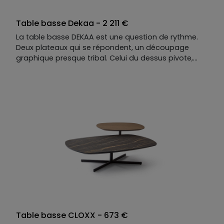
Table basse Dekaa - 2 211 €
La table basse DEKAA est une question de rythme.
Deux plateaux qui se répondent, un découpage
graphique presque tribal. Celui du dessus pivote,
déploie le geste, transforme la composition en
mouvement. Le piètement en métal, élancé et
précis, dialogue avec la chaleur d’un bois sensoriel.
Le contraste est net, assumé. À l’heure du thé ou de
l’apéritif, le plateau s’ouvre, circule, rapproche. DEKAA
ne se contente pas d’occuper l’espace. Elle l’anime.
Table basse CLOXX - 673 €